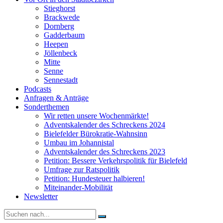
Stieghorst
Brackwede
Dornberg
Gadderbaum
Heepen
Jöllenbeck
Mitte
Senne
Sennestadt
Podcasts
Anfragen & Anträge
Sonderthemen
Wir retten unsere Wochenmärkte!
Adventskalender des Schreckens 2024
Bielefelder Bürokratie-Wahnsinn
Umbau im Johannistal
Adventskalender des Schreckens 2023
Petition: Bessere Verkehrspolitik für Bielefeld​​
Umfrage zur Ratspolitik
Petition: Hundesteuer halbieren!
Miteinander-Mobilität
Newsletter
Suche
nach: