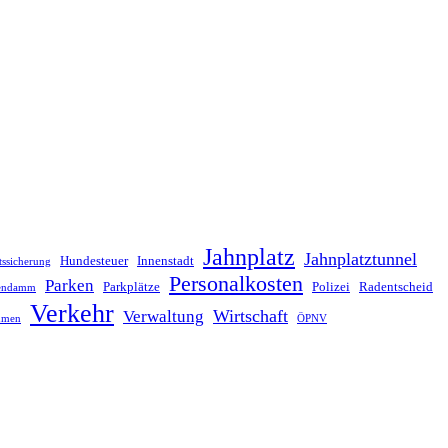
Jahnplatz
Jahnplatztunnel
Hundesteuer
Innenstadt
tssicherung
Personalkosten
Parken
Parkplätze
Polizei
Radentscheid
lendamm
Verkehr
Wirtschaft
Verwaltung
hmen
ÖPNV