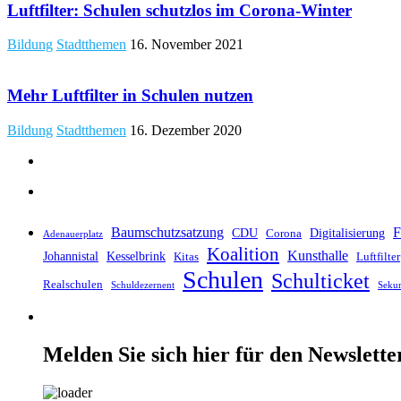
Luftfilter: Schulen schutzlos im Corona-Winter
Bildung
Stadtthemen
16. November 2021
Mehr Luftfilter in Schulen nutzen
Bildung
Stadtthemen
16. Dezember 2020
Baumschutzsatzung
F
CDU
Digitalisierung
Corona
Adenauerplatz
Koalition
Kunsthalle
Johannistal
Kesselbrink
Kitas
Luftfilter
Schulen
Schulticket
Realschulen
Schuldezernent
Seku
Melden Sie sich hier für den Newslette