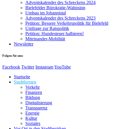
Adventskalender des Schreckens 2024
Bielefelder Bürokratie-Wahnsinn
Umbau im Johannistal
Adventskalender des Schreckens 2023
Petition: Bessere Verkehrspolitik für Bielefeld​​
Umfrage zur Ratspolitik
Petition: Hundesteuer halbieren!
Miteinander-Mobilität
Newsletter
Folgen Sie uns:
Facebook
Twitter
Instagram
YouTube
Startseite
Stadtthemen
Verkehr
Finanzen
Bildung
Digitalisierung
Transparenz
Energie
Kultur
Soziales
Vor Ort in den Stadtbezirken