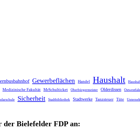
Haushalt
Gewerbeflächen
ernbusbahnhof
Handel
Haushal
Olderdissen
Medizinische Fakultät
MrSchulticket
Oberbürgermeister
Ostwestfa
Sicherheit
Stadtwerke
Tanzsteuer
Tüte
ndarschule
Stadtbibliothek
Unterne
r der Bielefelder FDP an: