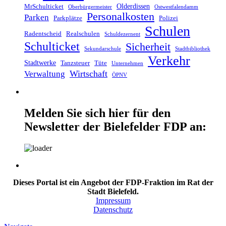
Olderdissen
MrSchulticket
Oberbürgermeister
Ostwestfalendamm
Personalkosten
Parken
Parkplätze
Polizei
Schulen
Radentscheid
Realschulen
Schuldezernent
Schulticket
Sicherheit
Sekundarschule
Stadtbibliothek
Verkehr
Stadtwerke
Tanzsteuer
Tüte
Unternehmen
Wirtschaft
Verwaltung
ÖPNV
Melden Sie sich hier für den
Newsletter der Bielefelder FDP an:
Dieses Portal ist ein Angebot der FDP-Fraktion im Rat der
Stadt Bielefeld.
Impressum
Datenschutz