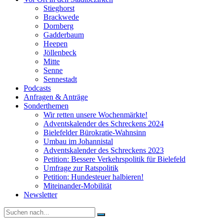
Stieghorst
Brackwede
Dornberg
Gadderbaum
Heepen
Jöllenbeck
Mitte
Senne
Sennestadt
Podcasts
Anfragen & Anträge
Sonderthemen
Wir retten unsere Wochenmärkte!
Adventskalender des Schreckens 2024
Bielefelder Bürokratie-Wahnsinn
Umbau im Johannistal
Adventskalender des Schreckens 2023
Petition: Bessere Verkehrspolitik für Bielefeld​​
Umfrage zur Ratspolitik
Petition: Hundesteuer halbieren!
Miteinander-Mobilität
Newsletter
Suche
nach: