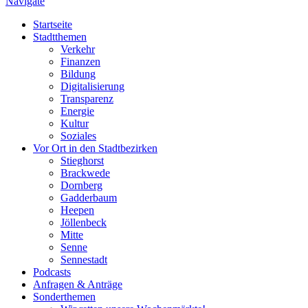
Navigate
Startseite
Stadtthemen
Verkehr
Finanzen
Bildung
Digitalisierung
Transparenz
Energie
Kultur
Soziales
Vor Ort in den Stadtbezirken
Stieghorst
Brackwede
Dornberg
Gadderbaum
Heepen
Jöllenbeck
Mitte
Senne
Sennestadt
Podcasts
Anfragen & Anträge
Sonderthemen