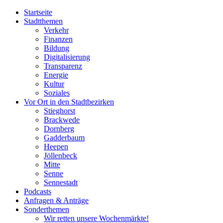
Startseite
Stadtthemen
Verkehr
Finanzen
Bildung
Digitalisierung
Transparenz
Energie
Kultur
Soziales
Vor Ort in den Stadtbezirken
Stieghorst
Brackwede
Dornberg
Gadderbaum
Heepen
Jöllenbeck
Mitte
Senne
Sennestadt
Podcasts
Anfragen & Anträge
Sonderthemen
Wir retten unsere Wochenmärkte!