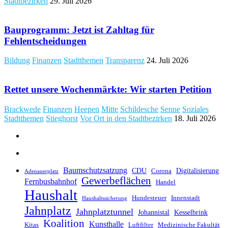
Stadtbezirken
29. Juli 2026
Bauprogramm: Jetzt ist Zahltag für
Fehlentscheidungen
Bildung
Finanzen
Stadtthemen
Transparenz
24. Juli 2026
Rettet unsere Wochenmärkte: Wir starten Petition
Brackwede
Finanzen
Heepen
Mitte
Schildesche
Senne
Soziales
Stadtthemen
Stieghorst
Vor Ort in den Stadtbezirken
18. Juli 2026
Baumschutzsatzung
CDU
Digitalisierung
Corona
Adenauerplatz
Gewerbeflächen
Fernbusbahnhof
Handel
Haushalt
Hundesteuer
Innenstadt
Haushaltssicherung
Jahnplatz
Jahnplatztunnel
Johannistal
Kesselbrink
Koalition
Kunsthalle
Kitas
Luftfilter
Medizinische Fakultät