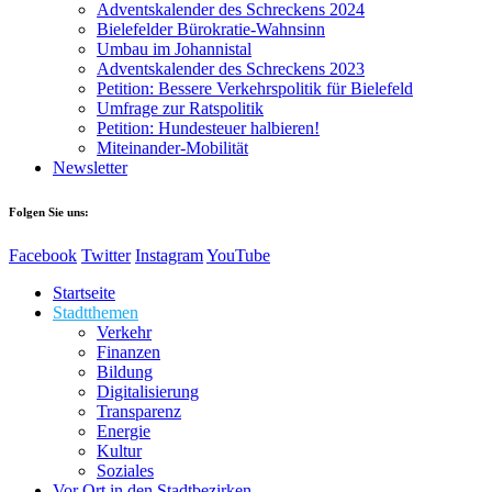
Adventskalender des Schreckens 2024
Bielefelder Bürokratie-Wahnsinn
Umbau im Johannistal
Adventskalender des Schreckens 2023
Petition: Bessere Verkehrspolitik für Bielefeld​​
Umfrage zur Ratspolitik
Petition: Hundesteuer halbieren!
Miteinander-Mobilität
Newsletter
Folgen Sie uns:
Facebook
Twitter
Instagram
YouTube
Startseite
Stadtthemen
Verkehr
Finanzen
Bildung
Digitalisierung
Transparenz
Energie
Kultur
Soziales
Vor Ort in den Stadtbezirken