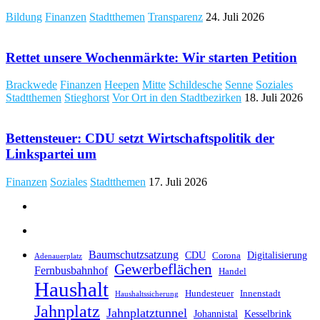
Bildung
Finanzen
Stadtthemen
Transparenz
24. Juli 2026
Rettet unsere Wochenmärkte: Wir starten Petition
Brackwede
Finanzen
Heepen
Mitte
Schildesche
Senne
Soziales
Stadtthemen
Stieghorst
Vor Ort in den Stadtbezirken
18. Juli 2026
Bettensteuer: CDU setzt Wirtschaftspolitik der
Linkspartei um
Finanzen
Soziales
Stadtthemen
17. Juli 2026
Baumschutzsatzung
CDU
Digitalisierung
Corona
Adenauerplatz
Gewerbeflächen
Fernbusbahnhof
Handel
Haushalt
Hundesteuer
Innenstadt
Haushaltssicherung
Jahnplatz
Jahnplatztunnel
Johannistal
Kesselbrink