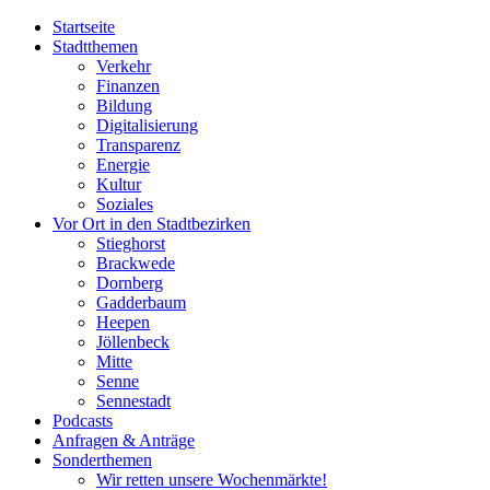
Startseite
Stadtthemen
Verkehr
Finanzen
Bildung
Digitalisierung
Transparenz
Energie
Kultur
Soziales
Vor Ort in den Stadtbezirken
Stieghorst
Brackwede
Dornberg
Gadderbaum
Heepen
Jöllenbeck
Mitte
Senne
Sennestadt
Podcasts
Anfragen & Anträge
Sonderthemen
Wir retten unsere Wochenmärkte!