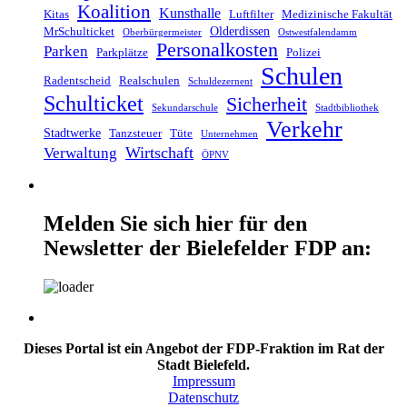
Koalition
Kunsthalle
Kitas
Luftfilter
Medizinische Fakultät
Olderdissen
MrSchulticket
Oberbürgermeister
Ostwestfalendamm
Personalkosten
Parken
Parkplätze
Polizei
Schulen
Radentscheid
Realschulen
Schuldezernent
Schulticket
Sicherheit
Sekundarschule
Stadtbibliothek
Verkehr
Stadtwerke
Tanzsteuer
Tüte
Unternehmen
Wirtschaft
Verwaltung
ÖPNV
Melden Sie sich hier für den
Newsletter der Bielefelder FDP an:
Dieses Portal ist ein Angebot der FDP-Fraktion im Rat der
Stadt Bielefeld.
Impressum
Datenschutz