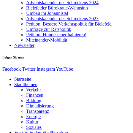
Adventskalender des Schreckens 2024
Bielefelder Bürokratie-Wahnsinn
Umbau im Johannistal
Adventskalender des Schreckens 2023
Petition: Bessere Verkehrspolitik für Bielefeld​​
Umfrage zur Ratspolitik
Petition: Hundesteuer halbieren!
Miteinander-Mobilität
Newsletter
Folgen Sie uns:
Facebook
Twitter
Instagram
YouTube
Startseite
Stadtthemen
Verkehr
Finanzen
Bildung
Digitalisierung
Transparenz
Energie
Kultur
Soziales
Vor Ort in den Stadtbezirken