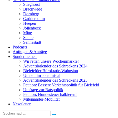
Stieghorst
Brackwede
Dornberg
Gadderbaum
Heepen
Jöllenbeck
Mitte
Senne
Sennestadt
Podcasts
Anfragen & Anträge
Sonderthemen
Wir retten unsere Wochenmärkte!
Adventskalender des Schreckens 2024
Bielefelder Bürokratie-Wahnsinn
Umbau im Johannistal
Adventskalender des Schreckens 2023
Petition: Bessere Verkehrspolitik für Bielefeld​​
Umfrage zur Ratspolitik
Petition: Hundesteuer halbieren!
Miteinander-Mobilität
Newsletter
Suche
nach: