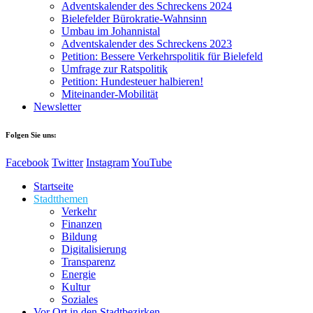
Adventskalender des Schreckens 2024
Bielefelder Bürokratie-Wahnsinn
Umbau im Johannistal
Adventskalender des Schreckens 2023
Petition: Bessere Verkehrspolitik für Bielefeld​​
Umfrage zur Ratspolitik
Petition: Hundesteuer halbieren!
Miteinander-Mobilität
Newsletter
Folgen Sie uns:
Facebook
Twitter
Instagram
YouTube
Startseite
Stadtthemen
Verkehr
Finanzen
Bildung
Digitalisierung
Transparenz
Energie
Kultur
Soziales
Vor Ort in den Stadtbezirken