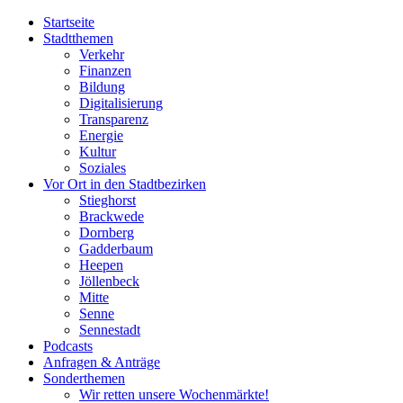
Startseite
Stadtthemen
Verkehr
Finanzen
Bildung
Digitalisierung
Transparenz
Energie
Kultur
Soziales
Vor Ort in den Stadtbezirken
Stieghorst
Brackwede
Dornberg
Gadderbaum
Heepen
Jöllenbeck
Mitte
Senne
Sennestadt
Podcasts
Anfragen & Anträge
Sonderthemen
Wir retten unsere Wochenmärkte!