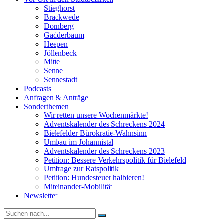
Stieghorst
Brackwede
Dornberg
Gadderbaum
Heepen
Jöllenbeck
Mitte
Senne
Sennestadt
Podcasts
Anfragen & Anträge
Sonderthemen
Wir retten unsere Wochenmärkte!
Adventskalender des Schreckens 2024
Bielefelder Bürokratie-Wahnsinn
Umbau im Johannistal
Adventskalender des Schreckens 2023
Petition: Bessere Verkehrspolitik für Bielefeld​​
Umfrage zur Ratspolitik
Petition: Hundesteuer halbieren!
Miteinander-Mobilität
Newsletter
Suche
nach: