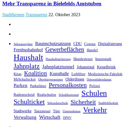
Mehr Transparenz in Bielefelds Amtstuben
Stadtthemen
Transparenz
22. Oktober 2023
Baumschutzsatzung
CDU
Digitalisierung
Corona
Adenauerplatz
Gewerbeflächen
Fernbusbahnhof
Handel
Haushalt
Hundesteuer
Innenstadt
Haushaltssicherung
Jahnplatz
Jahnplatztunnel
Johannistal
Kesselbrink
Koalition
Kunsthalle
Kitas
Luftfilter
Medizinische Fakultät
Olderdissen
MrSchulticket
Oberbürgermeister
Ostwestfalendamm
Personalkosten
Parken
Parkplätze
Polizei
Schulen
Radentscheid
Realschulen
Schuldezernent
Schulticket
Sicherheit
Sekundarschule
Stadtbibliothek
Verkehr
Stadtwerke
Tanzsteuer
Tüte
Unternehmen
Wirtschaft
Verwaltung
ÖPNV