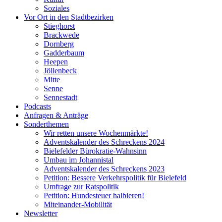
Soziales
Vor Ort in den Stadtbezirken
Stieghorst
Brackwede
Dornberg
Gadderbaum
Heepen
Jöllenbeck
Mitte
Senne
Sennestadt
Podcasts
Anfragen & Anträge
Sonderthemen
Wir retten unsere Wochenmärkte!
Adventskalender des Schreckens 2024
Bielefelder Bürokratie-Wahnsinn
Umbau im Johannistal
Adventskalender des Schreckens 2023
Petition: Bessere Verkehrspolitik für Bielefeld​​
Umfrage zur Ratspolitik
Petition: Hundesteuer halbieren!
Miteinander-Mobilität
Newsletter