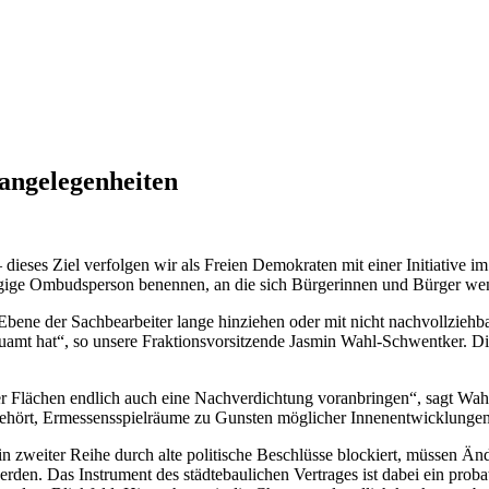
angelegenheiten
eses Ziel verfolgen wir als Freien Demokraten mit einer Initiative im
bhängige Ombudsperson benennen, an die sich Bürgerinnen und Bürger
bene der Sachbearbeiter lange hinziehen oder mit nicht nachvollziehb
uamt hat“, so unsere Fraktionsvorsitzende Jasmin Wahl-Schwentker. Di
lächen endlich auch eine Nachverdichtung voranbringen“, sagt Wahl-S
gehört, Ermessensspielräume zu Gunsten möglicher Innenentwicklungen 
n zweiter Reihe durch alte politische Beschlüsse blockiert, müssen
den. Das Instrument des städtebaulichen Vertrages ist dabei ein probat