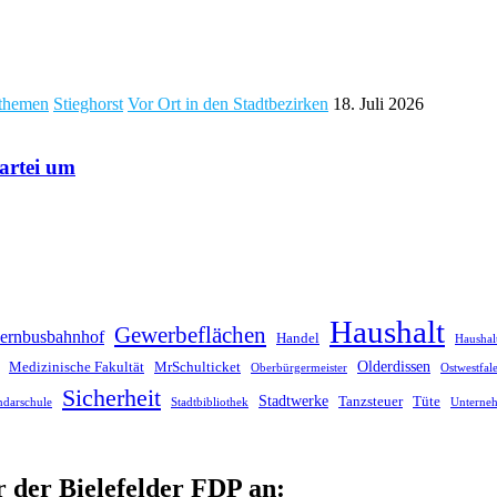
tthemen
Stieghorst
Vor Ort in den Stadtbezirken
18. Juli 2026
partei um
Haushalt
Gewerbeflächen
ernbusbahnhof
Handel
Haushal
Olderdissen
Medizinische Fakultät
MrSchulticket
Oberbürgermeister
Ostwestfa
Sicherheit
Stadtwerke
Tanzsteuer
Tüte
ndarschule
Stadtbibliothek
Unterne
r der Bielefelder FDP an: