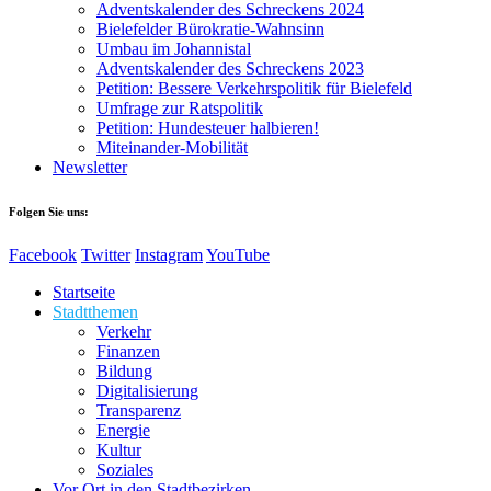
Adventskalender des Schreckens 2024
Bielefelder Bürokratie-Wahnsinn
Umbau im Johannistal
Adventskalender des Schreckens 2023
Petition: Bessere Verkehrspolitik für Bielefeld​​
Umfrage zur Ratspolitik
Petition: Hundesteuer halbieren!
Miteinander-Mobilität
Newsletter
Folgen Sie uns:
Facebook
Twitter
Instagram
YouTube
Startseite
Stadtthemen
Verkehr
Finanzen
Bildung
Digitalisierung
Transparenz
Energie
Kultur
Soziales
Vor Ort in den Stadtbezirken