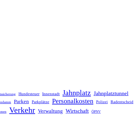
Jahnplatz
Jahnplatztunnel
Hundesteuer
Innenstadt
tssicherung
Personalkosten
Parken
Parkplätze
Polizei
Radentscheid
lendamm
Verkehr
Wirtschaft
Verwaltung
hmen
ÖPNV