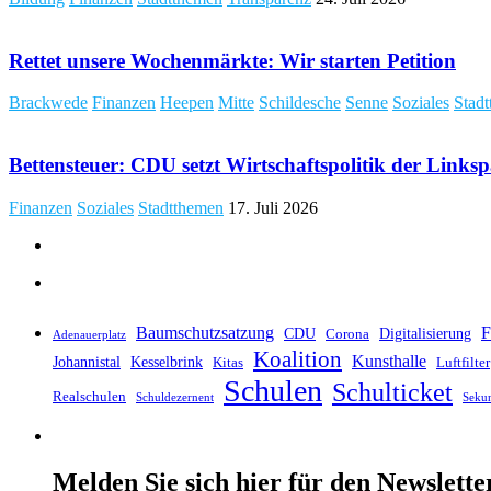
Rettet unsere Wochenmärkte: Wir starten Petition
Brackwede
Finanzen
Heepen
Mitte
Schildesche
Senne
Soziales
Stad
Bettensteuer: CDU setzt Wirtschaftspolitik der Links
Finanzen
Soziales
Stadtthemen
17. Juli 2026
Baumschutzsatzung
F
CDU
Digitalisierung
Corona
Adenauerplatz
Koalition
Kunsthalle
Johannistal
Kesselbrink
Kitas
Luftfilter
Schulen
Schulticket
Realschulen
Schuldezernent
Seku
Melden Sie sich hier für den Newslette