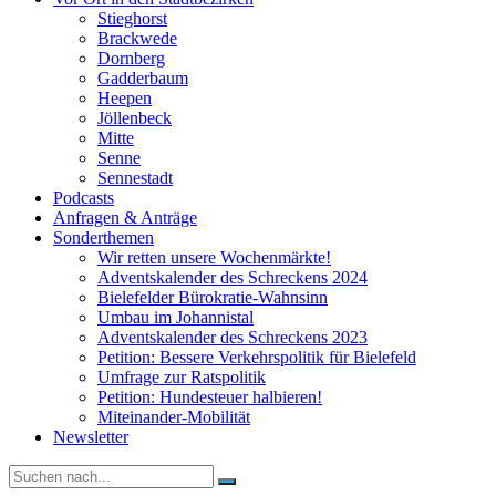
Stieghorst
Brackwede
Dornberg
Gadderbaum
Heepen
Jöllenbeck
Mitte
Senne
Sennestadt
Podcasts
Anfragen & Anträge
Sonderthemen
Wir retten unsere Wochenmärkte!
Adventskalender des Schreckens 2024
Bielefelder Bürokratie-Wahnsinn
Umbau im Johannistal
Adventskalender des Schreckens 2023
Petition: Bessere Verkehrspolitik für Bielefeld​​
Umfrage zur Ratspolitik
Petition: Hundesteuer halbieren!
Miteinander-Mobilität
Newsletter
Suche
nach: