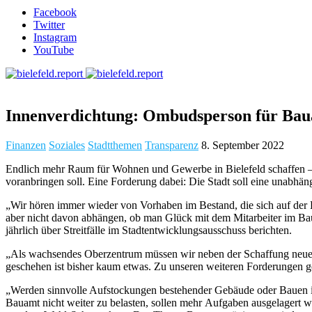
Facebook
Twitter
Instagram
YouTube
Innenverdichtung: Ombudsperson für Bau
Finanzen
Soziales
Stadtthemen
Transparenz
8. September 2022
Endlich mehr Raum für Wohnen und Gewerbe in Bielefeld schaffen – di
voranbringen soll. Eine Forderung dabei: Die Stadt soll eine una
„Wir hören immer wieder von Vorhaben im Bestand, die sich auf der E
aber nicht davon abhängen, ob man Glück mit dem Mitarbeiter im Ba
jährlich über Streitfälle im Stadtentwicklungsausschuss berichten.
„Als wachsendes Oberzentrum müssen wir neben der Schaffung neuer F
geschehen ist bisher kaum etwas. Zu unseren weiteren Forderungen 
„Werden sinnvolle Aufstockungen bestehender Gebäude oder Bauen i
Bauamt nicht weiter zu belasten, sollen mehr Aufgaben ausgelagert wer