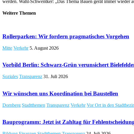
werden. Wahl-Schwentker: „Das Thema Bauen gerät immer wieder aus 
Weitere Themen
​Rollerparken: Wir fordern pragmatisches Vorgehen
Mitte
Verkehr
5. August 2026
Vorbild Berlin: Schwarz-Grün verunsichert Bielefeld
Soziales
Transparenz
31. Juli 2026
Wir wünschen uns Koordination bei Baustellen
Dornberg
Stadtthemen
Transparenz
Verkehr
Vor Ort in den Stadtbezi
Bauprogramm: Jetzt ist Zahltag für Fehlentscheidun
Bildung
Finanzen
Stadtthemen
Transparenz
24. Juli 2026