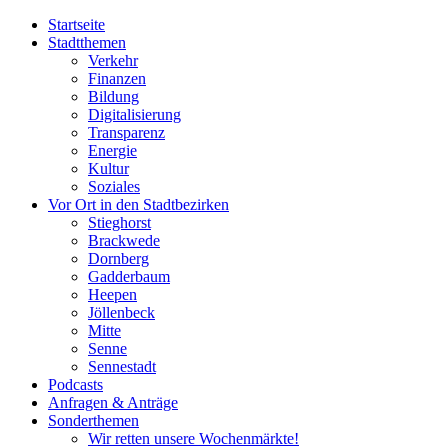
Startseite
Stadtthemen
Verkehr
Finanzen
Bildung
Digitalisierung
Transparenz
Energie
Kultur
Soziales
Vor Ort in den Stadtbezirken
Stieghorst
Brackwede
Dornberg
Gadderbaum
Heepen
Jöllenbeck
Mitte
Senne
Sennestadt
Podcasts
Anfragen & Anträge
Sonderthemen
Wir retten unsere Wochenmärkte!