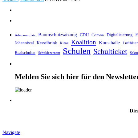
Baumschutzsatzung
F
CDU
Digitalisierung
Corona
Adenauerplatz
Koalition
Kunsthalle
Johannistal
Kesselbrink
Kitas
Luftfilter
Schulen
Schulticket
Realschulen
Schuldezernent
Seku
Melden Sie sich hier für den Newslette
Dies
Navigate