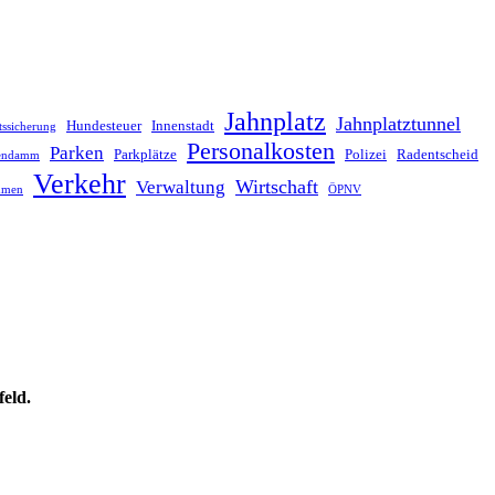
Jahnplatz
Jahnplatztunnel
Hundesteuer
Innenstadt
tssicherung
Personalkosten
Parken
Parkplätze
Polizei
Radentscheid
lendamm
Verkehr
Wirtschaft
Verwaltung
hmen
ÖPNV
feld.