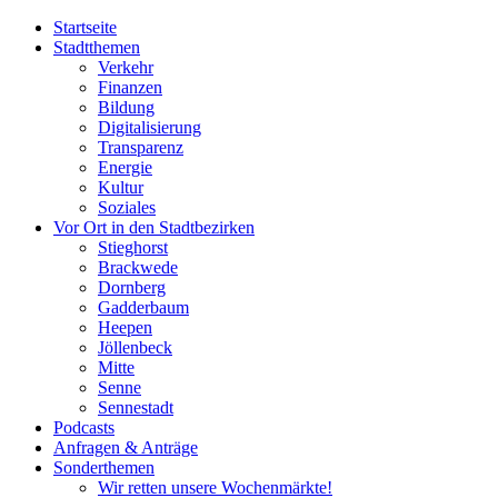
Startseite
Stadtthemen
Verkehr
Finanzen
Bildung
Digitalisierung
Transparenz
Energie
Kultur
Soziales
Vor Ort in den Stadtbezirken
Stieghorst
Brackwede
Dornberg
Gadderbaum
Heepen
Jöllenbeck
Mitte
Senne
Sennestadt
Podcasts
Anfragen & Anträge
Sonderthemen
Wir retten unsere Wochenmärkte!