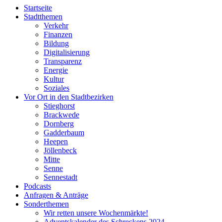
Startseite
Stadtthemen
Verkehr
Finanzen
Bildung
Digitalisierung
Transparenz
Energie
Kultur
Soziales
Vor Ort in den Stadtbezirken
Stieghorst
Brackwede
Dornberg
Gadderbaum
Heepen
Jöllenbeck
Mitte
Senne
Sennestadt
Podcasts
Anfragen & Anträge
Sonderthemen
Wir retten unsere Wochenmärkte!
Adventskalender des Schreckens 2024