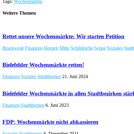
Tags:
Wochenmärkte
Weitere Themen
Rettet unsere Wochenmärkte: Wir starten Petition
Brackwede
Finanzen
Heepen
Mitte
Schildesche
Senne
Soziales
Stad
Bielefelder Wochenmärkte retten!
Finanzen
Soziales
Stadtthemen
21. Juni 2024
Bielefelder Wochenmärkte in allen Stadtbezirken stär
Finanzen
Stadtthemen
6. Juni 2023
FDP: Wochenmärkte nicht abkassieren
Soziales
Stadtthemen
6. Dezember 2021