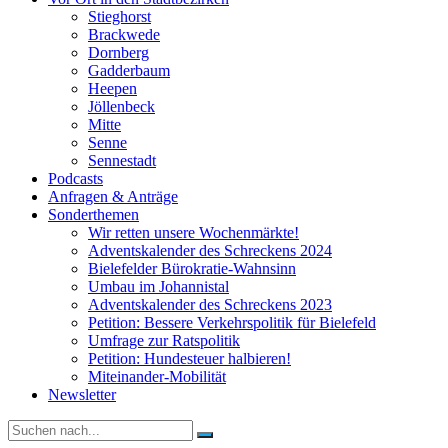
Stieghorst
Brackwede
Dornberg
Gadderbaum
Heepen
Jöllenbeck
Mitte
Senne
Sennestadt
Podcasts
Anfragen & Anträge
Sonderthemen
Wir retten unsere Wochenmärkte!
Adventskalender des Schreckens 2024
Bielefelder Bürokratie-Wahnsinn
Umbau im Johannistal
Adventskalender des Schreckens 2023
Petition: Bessere Verkehrspolitik für Bielefeld​​
Umfrage zur Ratspolitik
Petition: Hundesteuer halbieren!
Miteinander-Mobilität
Newsletter
Suche
nach: