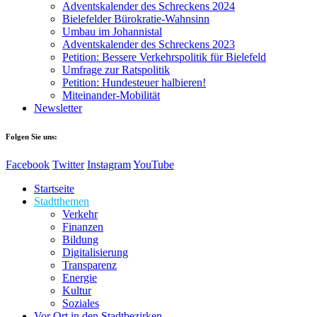
Adventskalender des Schreckens 2024
Bielefelder Bürokratie-Wahnsinn
Umbau im Johannistal
Adventskalender des Schreckens 2023
Petition: Bessere Verkehrspolitik für Bielefeld​​
Umfrage zur Ratspolitik
Petition: Hundesteuer halbieren!
Miteinander-Mobilität
Newsletter
Folgen Sie uns:
Facebook
Twitter
Instagram
YouTube
Startseite
Stadtthemen
Verkehr
Finanzen
Bildung
Digitalisierung
Transparenz
Energie
Kultur
Soziales
Vor Ort in den Stadtbezirken