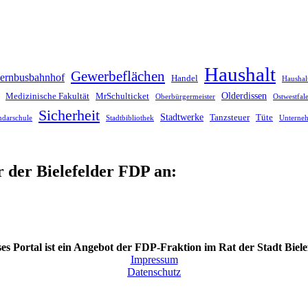
Haushalt
Gewerbeflächen
ernbusbahnhof
Handel
Haushal
Olderdissen
Medizinische Fakultät
MrSchulticket
Oberbürgermeister
Ostwestfa
Sicherheit
Stadtwerke
Tanzsteuer
Tüte
ndarschule
Stadtbibliothek
Unterne
r der Bielefelder FDP an:
es Portal ist ein Angebot der FDP-Fraktion im Rat der Stadt Biele
Impressum
Datenschutz