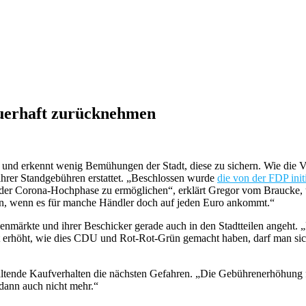
uerhaft zurücknehmen
und erkennt wenig Bemühungen der Stadt, diese zu sichern. Wie die Ve
ihrer Standgebühren erstattet. „Beschlossen wurde
die von der FDP init
der Corona-Hochphase zu ermöglichen“, erklärt Gregor vom Braucke, uns
ann, wenn es für manche Händler doch auf jeden Euro ankommt.“
nmärkte und ihrer Beschicker gerade auch in den Stadtteilen angeht. 
nt erhöht, wie dies CDU und Rot-Rot-Grün gemacht haben, darf man si
ltende Kaufverhalten die nächsten Gefahren. „Die Gebührenerhöhung
ann auch nicht mehr.“