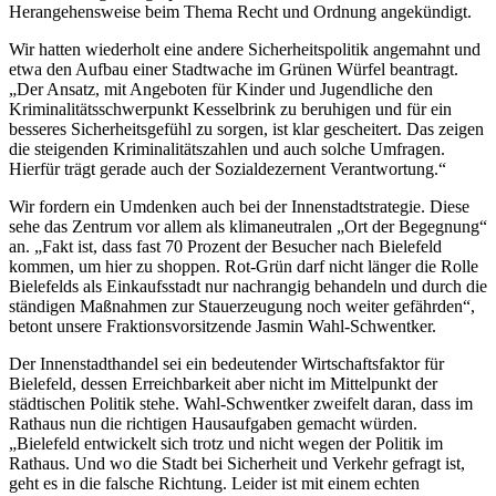
Herangehensweise beim Thema Recht und Ordnung angekündigt.
Wir hatten wiederholt eine andere Sicherheitspolitik angemahnt und
etwa den Aufbau einer Stadtwache im Grünen Würfel beantragt.
„Der Ansatz, mit Angeboten für Kinder und Jugendliche den
Kriminalitätsschwerpunkt Kesselbrink zu beruhigen und für ein
besseres Sicherheitsgefühl zu sorgen, ist klar gescheitert. Das zeigen
die steigenden Kriminalitätszahlen und auch solche Umfragen.
Hierfür trägt gerade auch der Sozialdezernent Verantwortung.“
Wir fordern ein Umdenken auch bei der Innenstadtstrategie. Diese
sehe das Zentrum vor allem als klimaneutralen „Ort der Begegnung“
an. „Fakt ist, dass fast 70 Prozent der Besucher nach Bielefeld
kommen, um hier zu shoppen. Rot-Grün darf nicht länger die Rolle
Bielefelds als Einkaufsstadt nur nachrangig behandeln und durch die
ständigen Maßnahmen zur Stauerzeugung noch weiter gefährden“,
betont unsere Fraktionsvorsitzende Jasmin Wahl-Schwentker.
Der Innenstadthandel sei ein bedeutender Wirtschaftsfaktor für
Bielefeld, dessen Erreichbarkeit aber nicht im Mittelpunkt der
städtischen Politik stehe. Wahl-Schwentker zweifelt daran, dass im
Rathaus nun die richtigen Hausaufgaben gemacht würden.
„Bielefeld entwickelt sich trotz und nicht wegen der Politik im
Rathaus. Und wo die Stadt bei Sicherheit und Verkehr gefragt ist,
geht es in die falsche Richtung. Leider ist mit einem echten