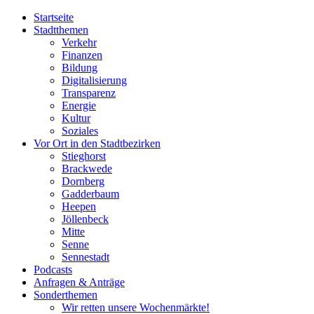
Startseite
Stadtthemen
Verkehr
Finanzen
Bildung
Digitalisierung
Transparenz
Energie
Kultur
Soziales
Vor Ort in den Stadtbezirken
Stieghorst
Brackwede
Dornberg
Gadderbaum
Heepen
Jöllenbeck
Mitte
Senne
Sennestadt
Podcasts
Anfragen & Anträge
Sonderthemen
Wir retten unsere Wochenmärkte!