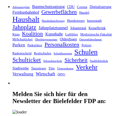
Baumschutzsatzung
CDU
Digitalisierung
Corona
Adenauerplatz
Gewerbeflächen
Fernbusbahnhof
Handel
Haushalt
Hundesteuer
Innenstadt
Haushaltssicherung
Jahnplatz
Jahnplatztunnel
Johannistal
Kesselbrink
Koalition
Kunsthalle
Kitas
Luftfilter
Medizinische Fakultät
Olderdissen
MrSchulticket
Oberbürgermeister
Ostwestfalendamm
Personalkosten
Parken
Parkplätze
Polizei
Schulen
Radentscheid
Realschulen
Schuldezernent
Schulticket
Sicherheit
Sekundarschule
Stadtbibliothek
Verkehr
Stadtwerke
Tanzsteuer
Tüte
Unternehmen
Wirtschaft
Verwaltung
ÖPNV
Melden Sie sich hier für den
Newsletter der Bielefelder FDP an: