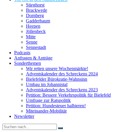
Stieghorst
Brackwede
Dornberg
Gadderbaum
Heepen
Jöllenbeck
Mitte
Senne
Sennestadt
Podcasts
Anfragen & Anträge
Sonderthemen
Wir retten unsere Wochenmärkte!
Adventskalender des Schreckens 2024
Bielefelder Bürokratie-Wahnsinn
Umbau im Johannistal
Adventskalender des Schreckens 2023
Petition: Bessere Verkehrspolitik für Bielefeld​​
Umfrage zur Ratspolitik
Petition: Hundesteuer halbieren!
Miteinander-Mobilität
Newsletter
Suche
nach: