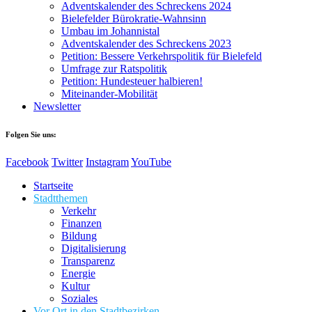
Adventskalender des Schreckens 2024
Bielefelder Bürokratie-Wahnsinn
Umbau im Johannistal
Adventskalender des Schreckens 2023
Petition: Bessere Verkehrspolitik für Bielefeld​​
Umfrage zur Ratspolitik
Petition: Hundesteuer halbieren!
Miteinander-Mobilität
Newsletter
Folgen Sie uns:
Facebook
Twitter
Instagram
YouTube
Startseite
Stadtthemen
Verkehr
Finanzen
Bildung
Digitalisierung
Transparenz
Energie
Kultur
Soziales
Vor Ort in den Stadtbezirken